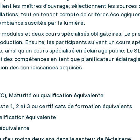
llent les maîtres d'ouvrage, sélectionnent les sources
allations, tout en tenant compte de critères écologiques
ambiance suscitée par la lumière.
 modules et deux cours spécialisés obligatoires. Le pr
duction. Ensuite, les participants suivent un cours spé
o, ainsi qu'un cours spécialisé en éclairage public. Le 
 des compétences en tant que planificateur éclairagist
ation des connaissances acquises.
FC), Maturité ou qualification équivalente
iste 1, 2 et 3 ou certificats de formation équivalents
lification équivalente
 équivalente
 d’au moins deux ans dans le secteur de l’éclairage