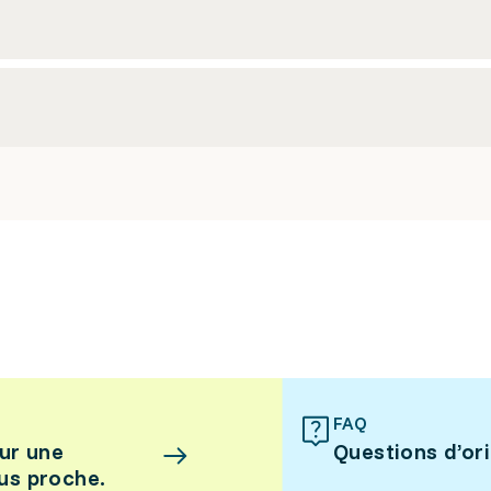
FAQ
ur une
Questions d’or
lus proche.