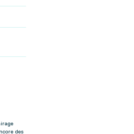
airage
encore des