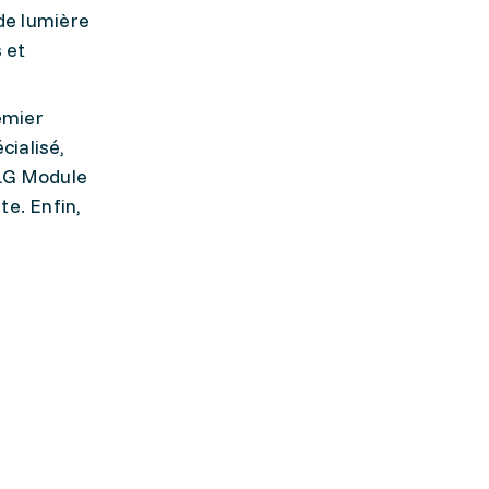
 de lumière
 et
emier
cialisé,
SLG Module
e. Enfin,