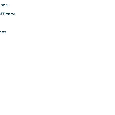
ions.
fficace.
res