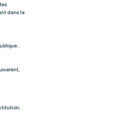
des
ant dans le
ublique.
uivalent,
stitution.