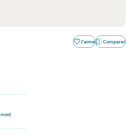
J'aime
Comparer
anced