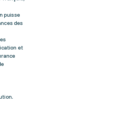
un puisse
ances des
mes
ication et
surance
de
ution.