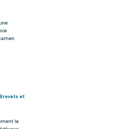
’une
ence
’examen
Brevets et
ement la
fédéraux