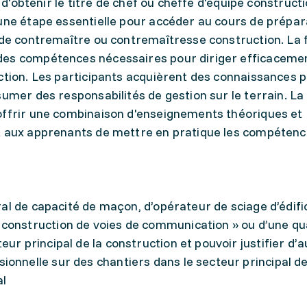
t d'obtenir le titre de chef ou cheffe d'équipe construct
 une étape essentielle pour accéder au cours de prépar
l de contremaître ou contremaîtresse construction. La
des compétences nécessaires pour diriger efficaceme
ction. Les participants acquièrent des connaissances 
sumer des responsabilités de gestion sur le terrain. La
offrir une combinaison d'enseignements théoriques et
nt aux apprenants de mettre en pratique les compéten
éral de capacité de maçon, d’opérateur de sciage d’édifi
construction de voies de communication » ou d’une qua
eur principal de la construction et pouvoir justifier d’
onnelle sur des chantiers dans le secteur principal de
al