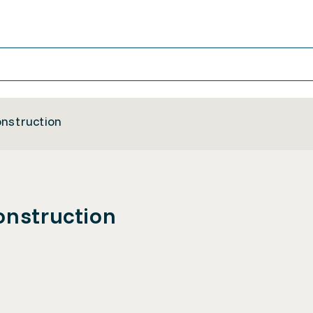
onstruction
onstruction