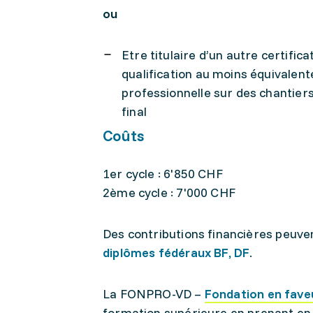
ou
Etre titulaire d’un autre certifica
qualification au moins équivalent
professionnelle sur des chantiers
final
Coûts
1er cycle : 6'850 CHF
2ème cycle : 7'000 CHF
Des contributions financières peuven
diplômes fédéraux BF, DF
.
La FONPRO-VD –
Fondation en fave
formation supérieure en prenant en 