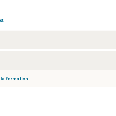
es
 la formation