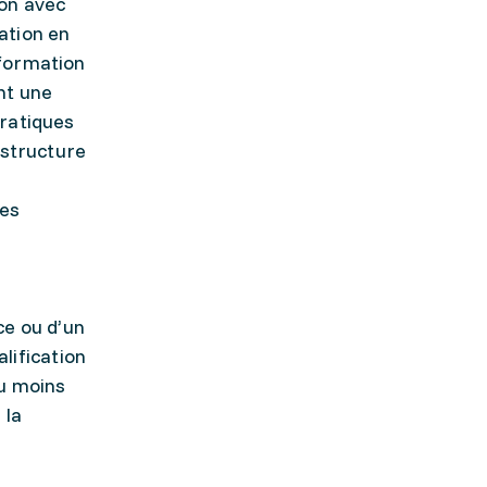
ion avec
ation en
 formation
nt une
pratiques
 structure
ces
ce ou d’un
lification
au moins
 la