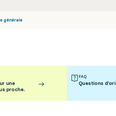
re générale
FAQ
ur une
Questions d’or
lus proche.