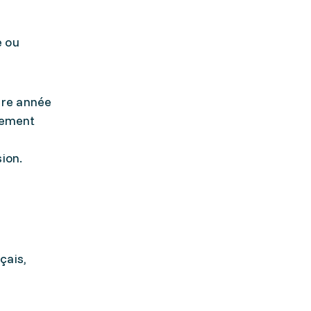
e ou
ère année
gnement
ion.
çais,