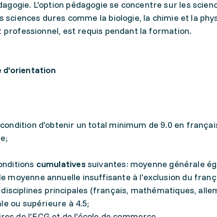
agogie. L'option pédagogie se concentre sur les scien
s sciences dures comme la biologie, la chimie et la phy
t professionnel, est requis pendant la formation.
 d'orientation
 condition d'obtenir un total minimum de 9.0 en françai
e;
conditions
cumulatives
suivantes: moyenne générale ég
le moyenne annuelle insuffisante à l'exclusion du franç
isciplines principales (français, mathématiques, alle
ale ou supérieure à 4.5;
res de l'ECG et de l'école de commerce.