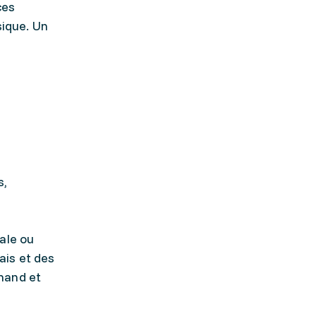
ces
sique. Un
s,
ale ou
ais et des
mand et