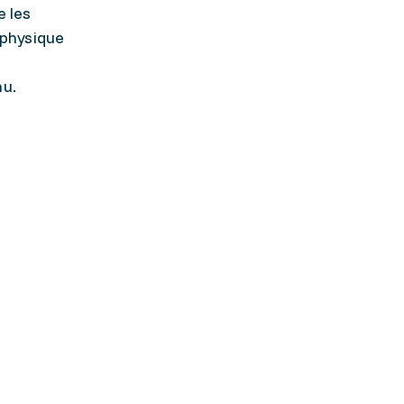
e les
 physique
au.