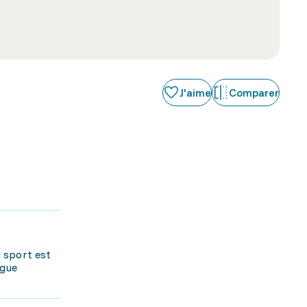
J'aime
Comparer
u sport est
ogue