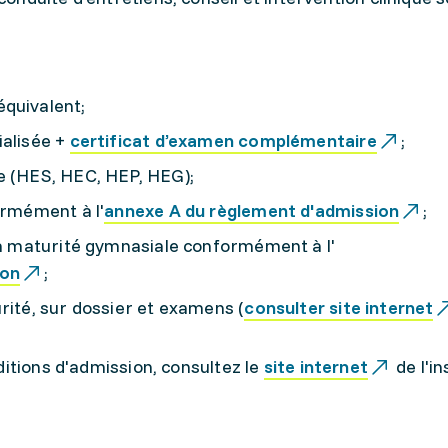
quivalent;
ialisée +
certificat d’examen complémentaire
;
e (HES, HEC, HEP, HEG);
ormément à l'
annexe A du règlement d'admission
;
 la maturité gymnasiale conformément à l'
ion
;
rité, sur dossier et examens (
consulter site internet
ditions d'admission, consultez le
site internet
de l'in