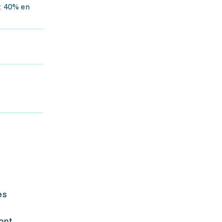
et 40% en
es
t
sont