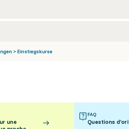
ungen > Einstiegskurse
FAQ
ur une
Questions d’or
lus proche.