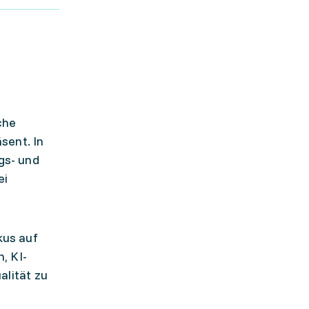
che
sent. In
gs- und
ei
kus auf
, KI-
lität zu