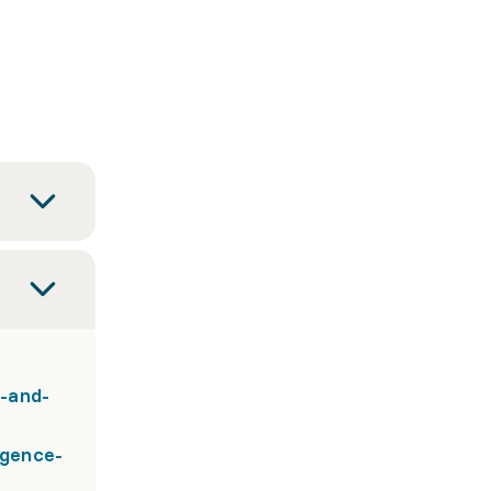
-and-
igence-