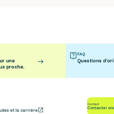
FAQ
ur une
Questions d’or
lus proche.
Contact
Contacter ori
des et la carrière