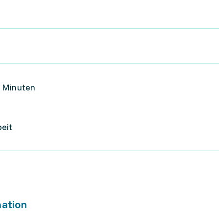
0 Minuten
eit
mation