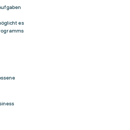
 Aufgaben
öglicht es
 Programms
ossene
siness