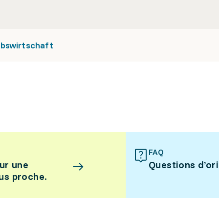
ebswirtschaft
FAQ
ur une
Questions d’or
lus proche.