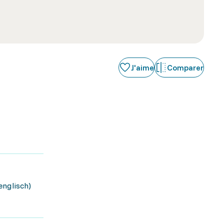
J'aime
Comparer
englisch)