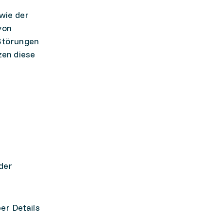
wie der
von
 Störungen
zen diese
der
er Details