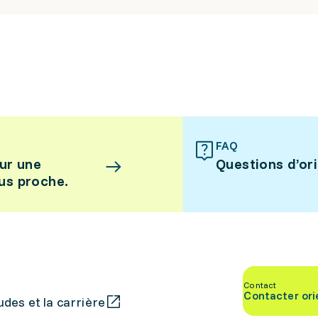
FAQ
ur une
Questions d’or
lus proche.
Contact
Contacter ori
des et la carrière