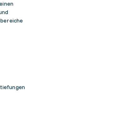
 einen
 und
hbereiche
rtiefungen