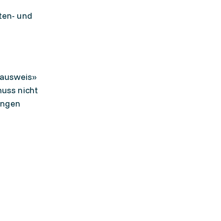
ten- und
hausweis»
uss nicht
gungen