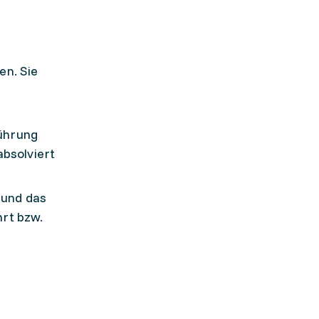
en. Sie
ührung
bsolviert
 und das
rt bzw.