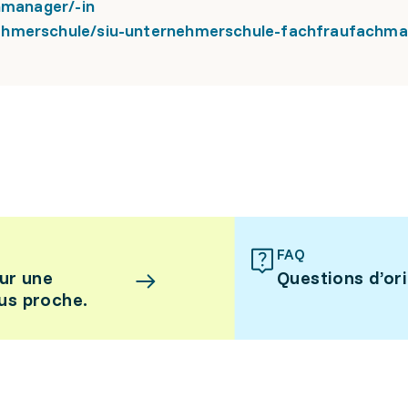
hnmanager/-in
ehmerschule/siu-unternehmerschule-fachfraufachma
FAQ
ur une
Questions d’or
lus proche.