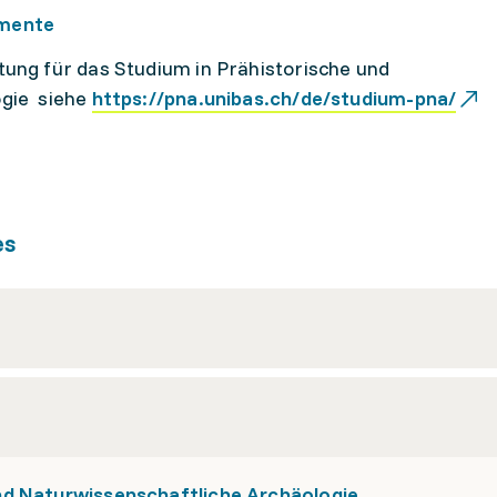
emente
tung für das Studium in Prähistorische und
ogie siehe
https://pna.unibas.ch/de/studium-pna/
es
nd Naturwissenschaftliche Archäologie