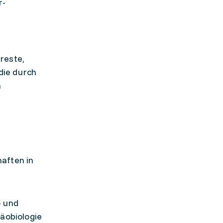
r-
reste,
die durch
n
haften in
- und
häobiologie