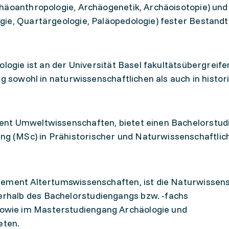
häo­anthropologie, Archäogenetik, Archäoisotopie) und
ie, Quartärgeologie, Paläopedologie) fester Bestandte
ologie ist an der Universität Basel fakultätsübergreif
ng sowohl in naturwissenschaftlichen als auch in histor
ement Umweltwissenschaften, bietet einen Bachelorstu
ng (MSc) in Prähistorischer und Naturwissenschaftlic
artement Altertumswissenschaften, ist die Naturwissen
erhalb des Bachelorstudiengangs bzw. -fachs
sowie im Masterstudiengang Archäologie und
eten.