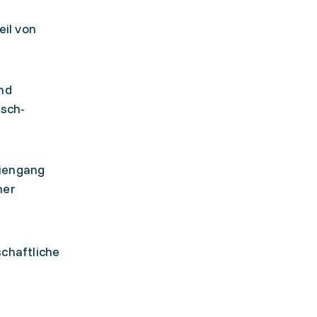
il von
end
isch-
diengang
her
schaftliche