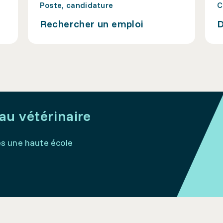
Poste, candidature
C
Rechercher un emploi
D
au vétérinaire
ès une haute école