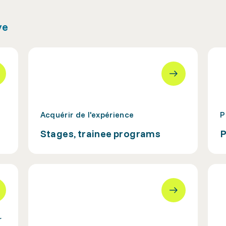
ve
Acquérir de l'expérience
P
Stages, trainee programs
P
r