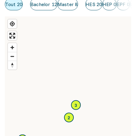
Tout
20
Bachelor
12
Master
8
HES
20
HEP
0
EPF
0
Un
3
2