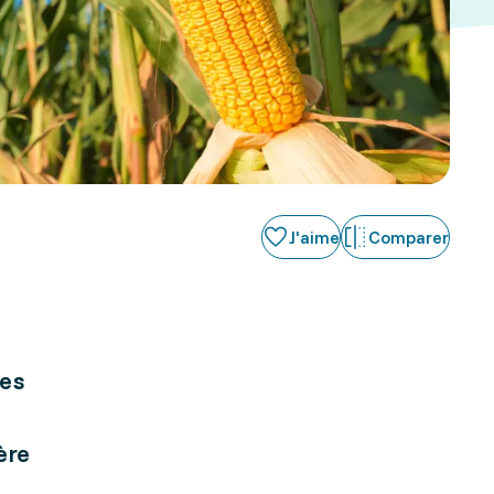
J'aime
Comparer
res
ère