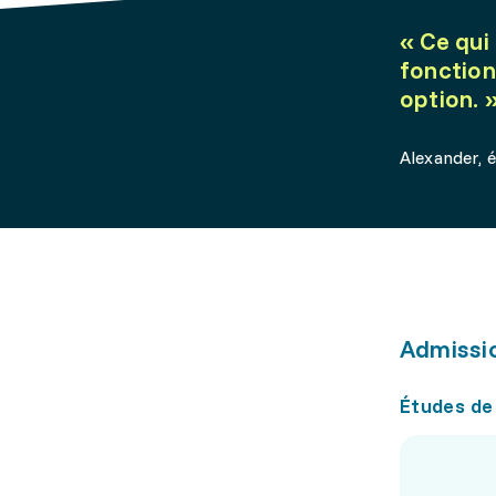
«
Ce qui
fonction
option.
Alexander, 
Admissi
Études de