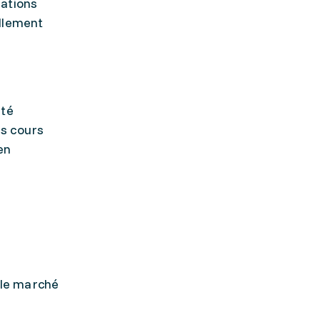
mations
ellement
ité
es cours
en
 le marché