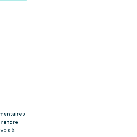
émentaires
pprendre
vols à