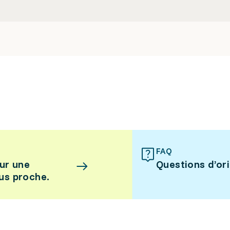
FAQ
ur une
Questions d’or
lus proche.