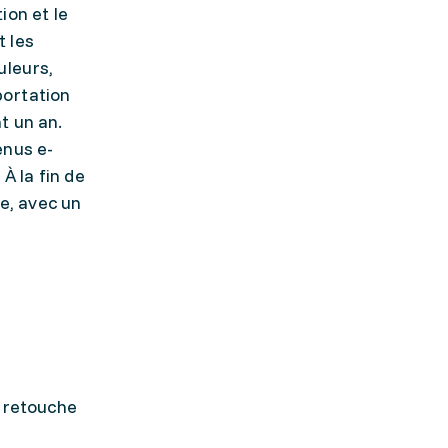
ion et le
 les
uleurs,
portation
t un an.
enus e-
À la fin de
ce, avec un
a retouche