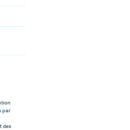
stion
s par
r
t des