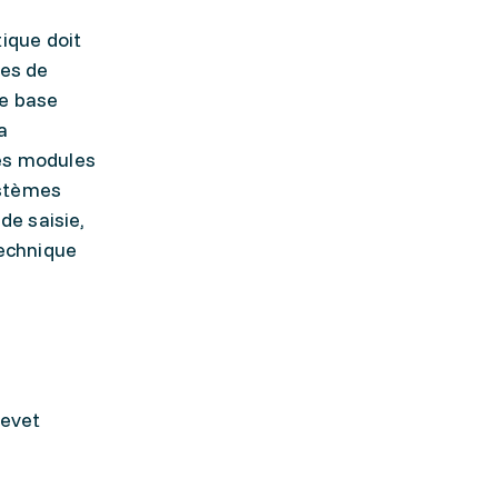
ique doit
les de
de base
a
Les modules
ystèmes
de saisie,
technique
revet