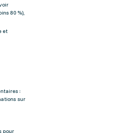
voir
oins 80 %),
e et
ntaires :
mations sur
s pour