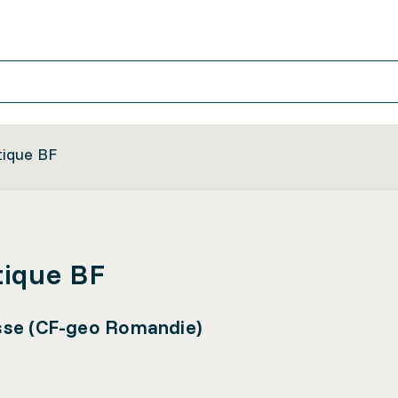
tique BF
tique BF
sse (CF-geo Romandie)