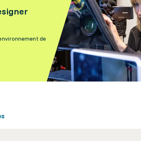
esigner
 l’environnement de
es