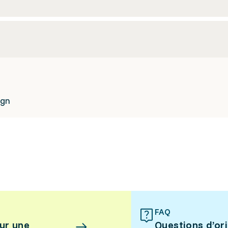
ign
FAQ
ur une
Questions d’or