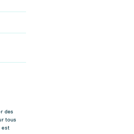
er des
ur tous
 est