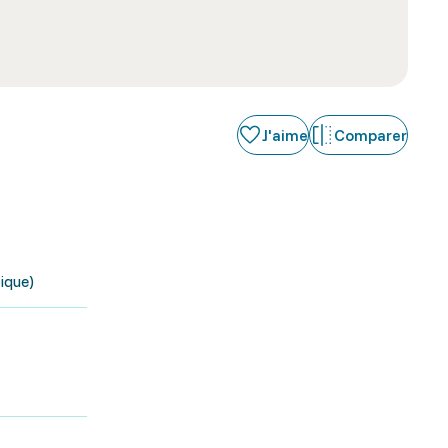
J'aime
Comparer
ique)