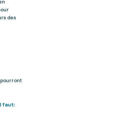
 en
pour
urs des
l pourront
l faut: