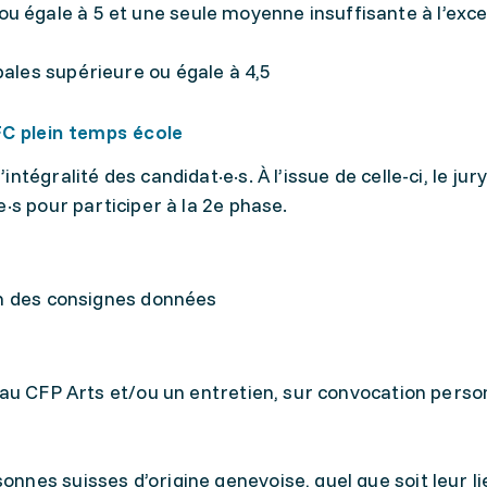
u égale à 5 et une seule moyenne insuffisante à l’exce
pales supérieure ou égale à 4,5
C plein temps école
tégralité des candidat·e·s. À l’issue de celle-ci, le jur
·s pour participer à la 2e phase.
on des consignes données
au CFP Arts et/ou un ent­re­­tien, sur convocation perso
onnes suisses d’origine genevoise, quel que soit leur li