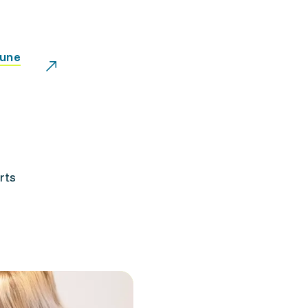
'une
rts