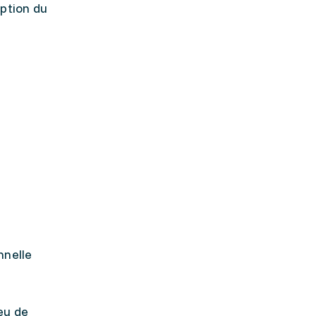
ption du
y
nnelle
eu de