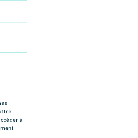
nes
offre
accéder à
lement