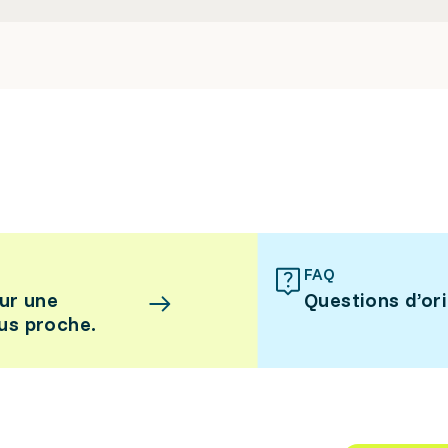
FAQ
ur une
Questions d’or
lus proche.