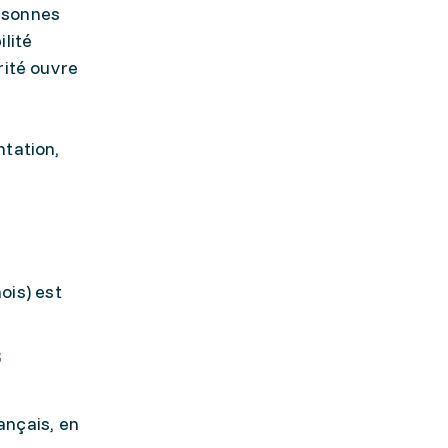
ersonnes
lité
rité ouvre
ntation,
ois) est
;
ançais, en