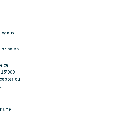
 légaux
e prise en
re ce
 15’000
ccepter ou
.
r une