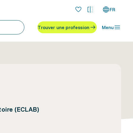
FR
Trouver une profession
Menu
toire (ECLAB)