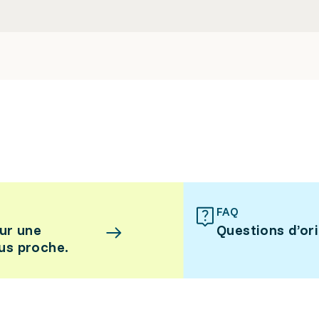
FAQ
ur une
Questions d’or
lus proche.