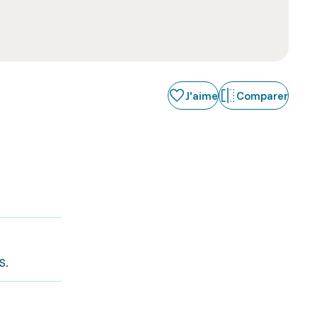
J'aime
Comparer
S.