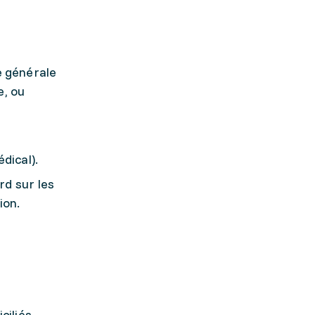
re générale
e, ou
dical).
rd sur les
ion.
ciliés