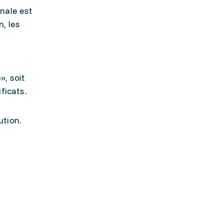
nale est
, les
», soit
ficats.
ution.