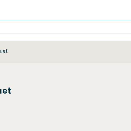
guet
uet