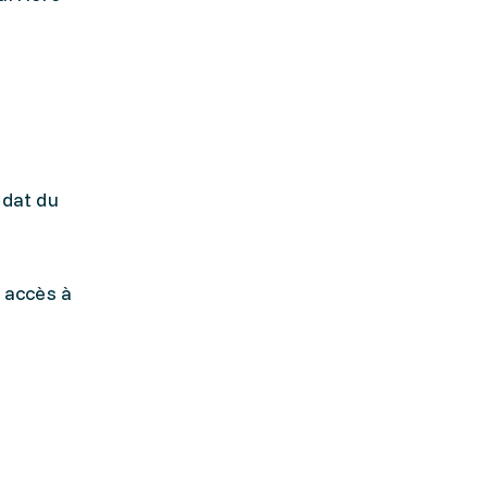
ndat du
t accès à