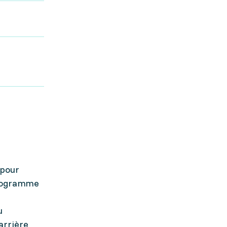
 pour
programme
u
arrière