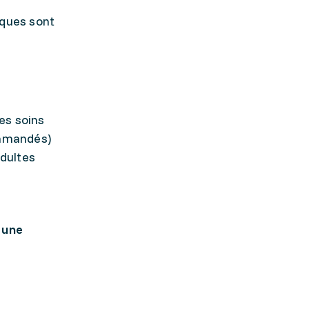
iques sont
les soins
ommandés)
adultes
 une