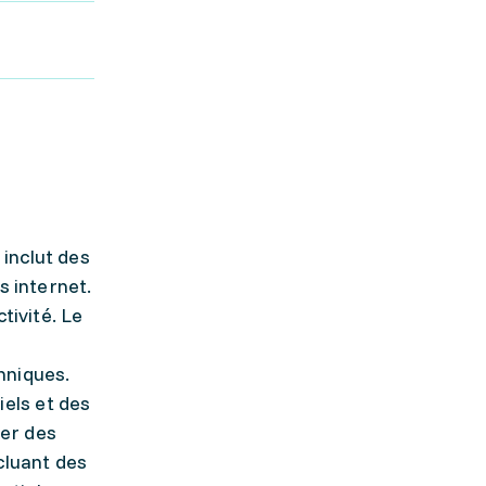
inclut des
s internet.
tivité. Le
hniques.
els et des
éer des
cluant des