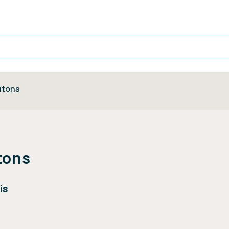
utons
tons
is