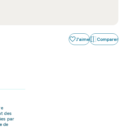
J'aime
Comparer
re
nt des
ies par
e de