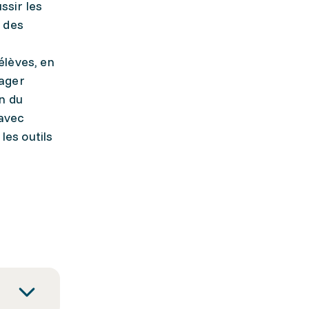
ssir les
t des
élèves, en
rager
on du
 avec
les outils