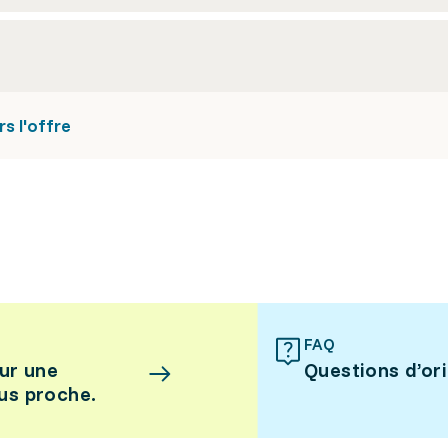
s l'offre
FAQ
ur une
Questions d’or
lus proche.