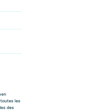
men
 toutes les
udes des