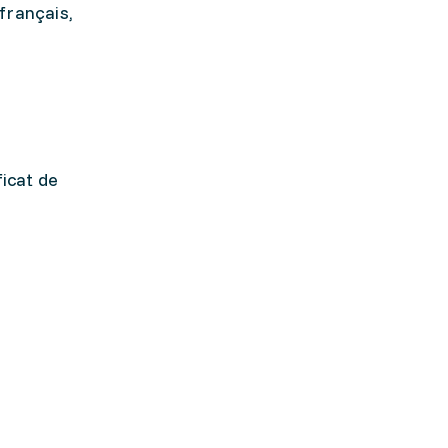
français,
ficat de