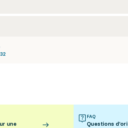
n
 32
FAQ
ur une
Questions d’or