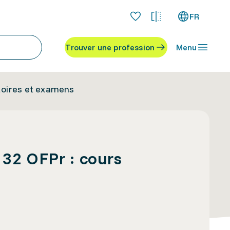
FR
Trouver une profession
Menu
atoires et examens
e 32 OFPr : cours