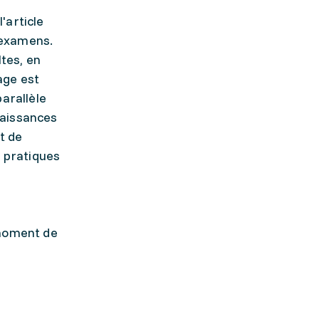
'article
 examens.
tes, en
age est
arallèle
naissances
t de
s pratiques
 moment de