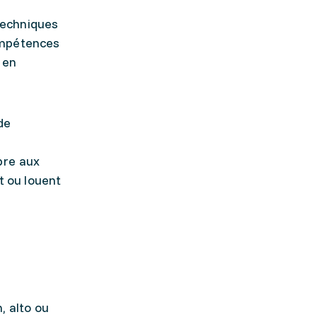
 techniques
ompétences
 en
de
s
opre aux
t ou louent
, alto ou