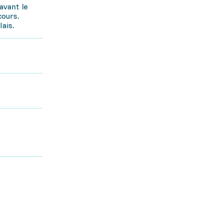
avant le
cours.
ais.