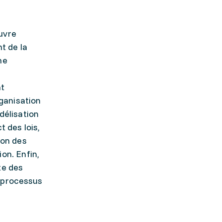
uvre
t de la
ne
nt
ganisation
délisation
t des lois,
ion des
on. Enfin,
te des
 processus