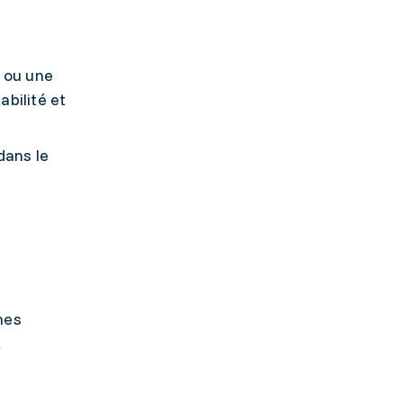
, ou une
bilité et
dans le
nes
t