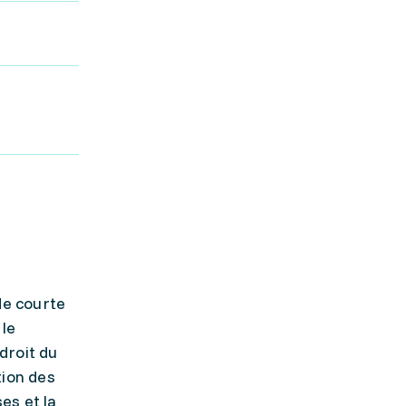
de courte
 le
droit du
tion des
es et la