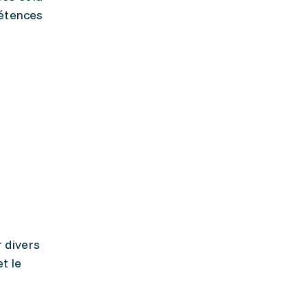
pétences
r divers
t le