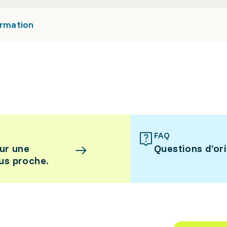
ormation
FAQ
ur une
Questions d’or
lus proche.