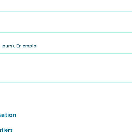
 jours), En emploi
mation
ntiers