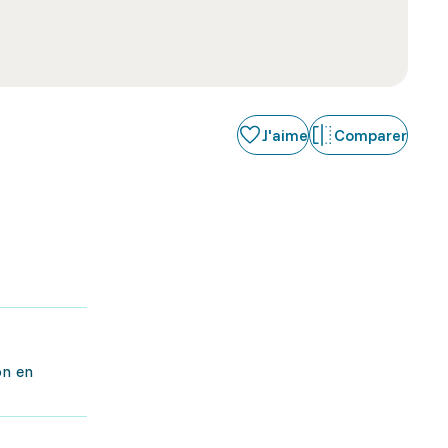
J'aime
Comparer
on en