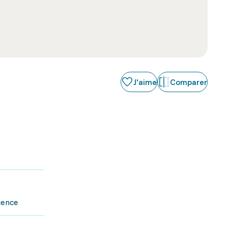
J'aime
Comparer
ience