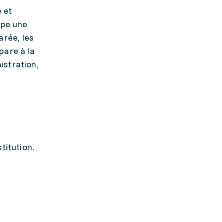
 et
ppe une
rée, les
pare à la
istration,
stitution.