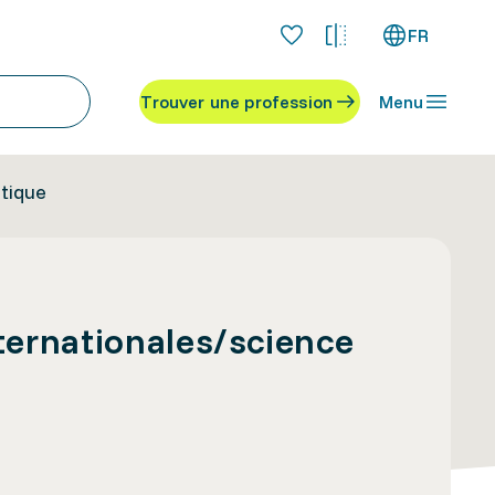
FR
Trouver une profession
Menu
itique
nternationales/science