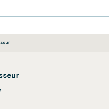
sseur
isseur
c