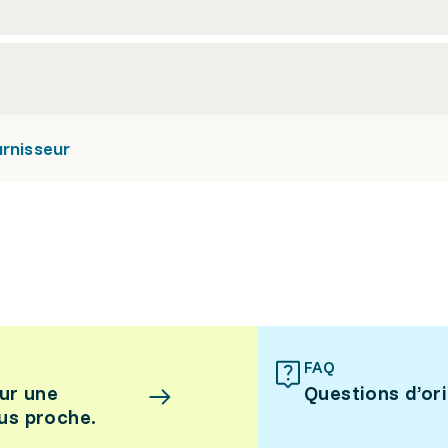
urnisseur
FAQ
ur une
Questions d’or
lus proche.