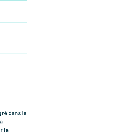
gré dans le
la
r la