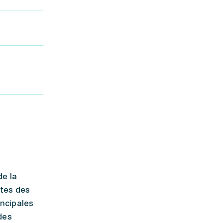
de la
ntes des
ncipales
 des