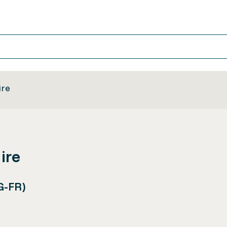
ire
ire
G-FR)