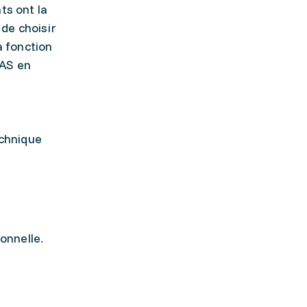
ts ont la
de choisir
a fonction
CAS en
echnique
onnelle.