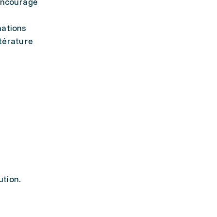
 encourage
mations
ttérature
ution.