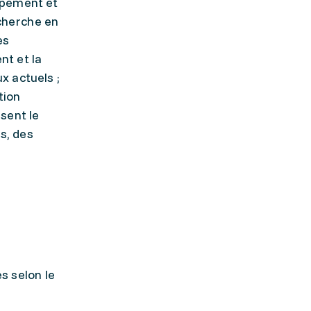
ppement et
echerche en
es
nt et la
x actuels ;
tion
sent le
s, des
s selon le