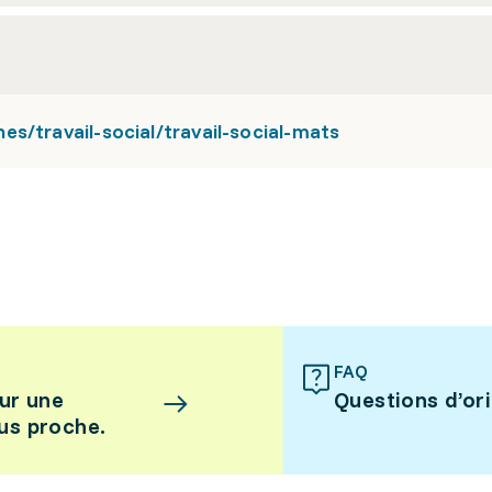
s/travail-social/travail-social-mats
FAQ
ur une
Questions d’or
lus proche.