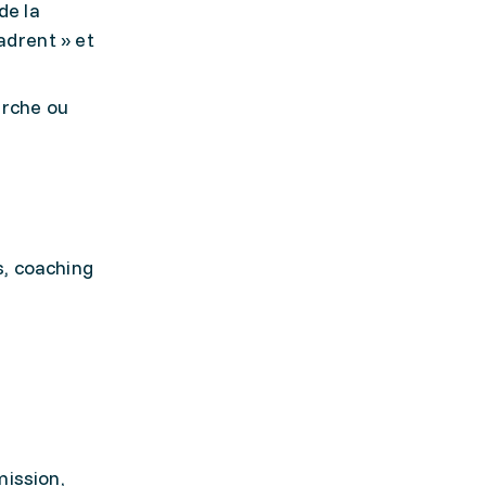
de la
cadrent » et
erche ou
s, coaching
mission,