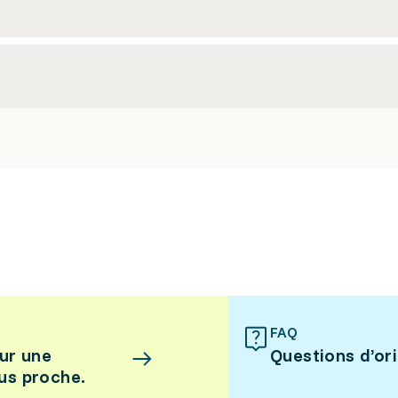
FAQ
ur une
Questions d’or
lus proche.