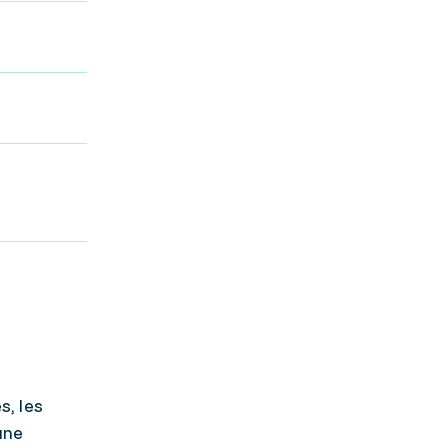
s, les
une