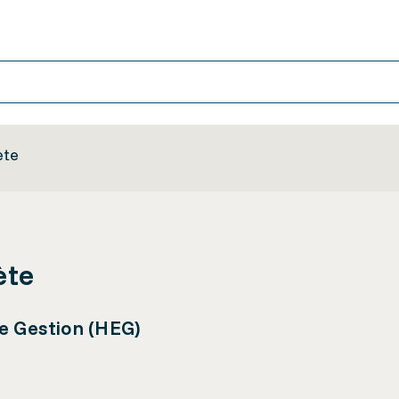
ète
ète
de Gestion (HEG)