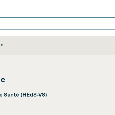
le
le
de Santé (HEdS-VS)