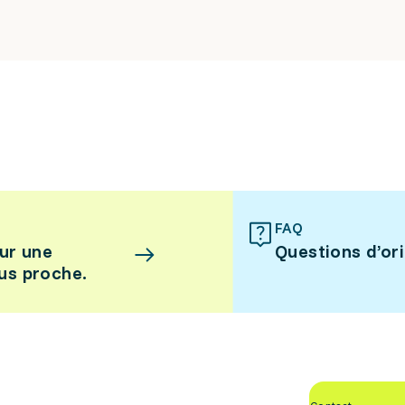
FAQ
ur une
Questions d’or
lus proche.