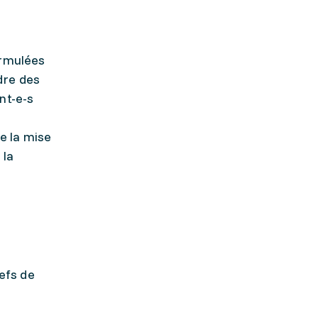
ormulées
ndre des
nt-e-s
de la mise
 la
hefs de