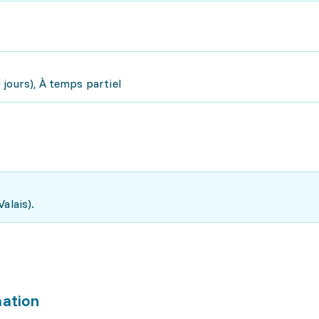
jours), À temps partiel
alais).
mation