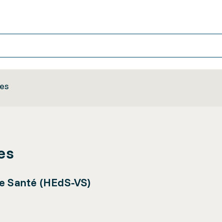
tes
es
de Santé (HEdS-VS)