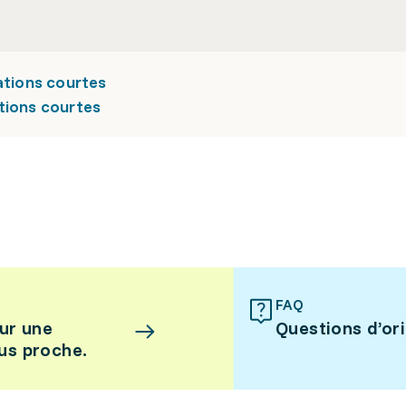
ations courtes
tions courtes
FAQ
ur une
Questions d’or
lus proche.