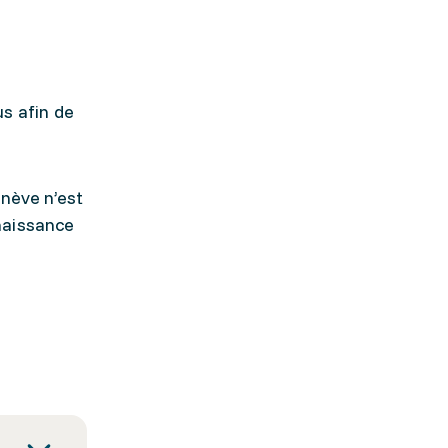
s afin de
enève n’est
naissance