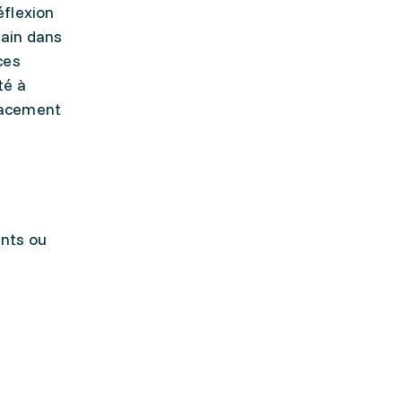
éflexion
main dans
ces
té à
cacement
nts ou