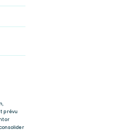
n,
st prévu
ntor
consolider