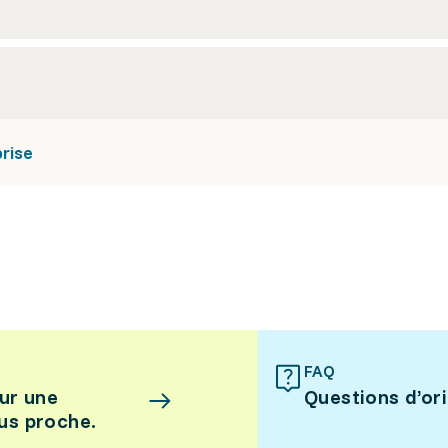
rise
FAQ
ur une
Questions d’or
lus proche.