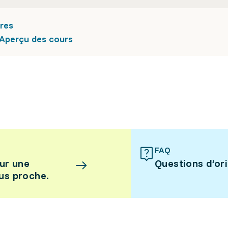
eres
 Aperçu des cours
FAQ
ur une
Questions d’or
lus proche.