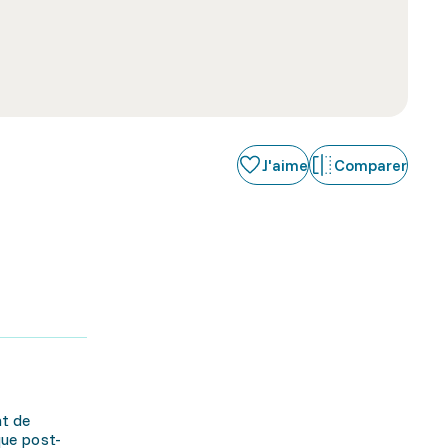
J'aime
Comparer
at de
que post-