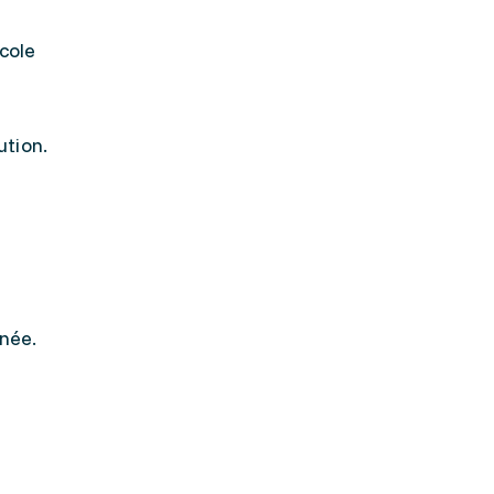
cole
ution.
nnée.