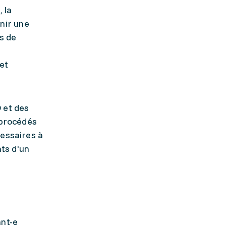
 la
nir une
s de
et
 et des
 procédés
cessaires à
nts d'un
ant-e