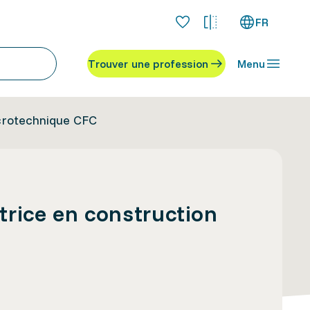
FR
Trouver une profession
Menu
icrotechnique CFC
trice en construction