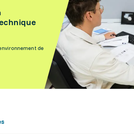
n
technique
 l’environnement de
es