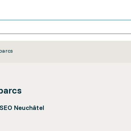
 parcs
parcs
 OSEO Neuchâtel