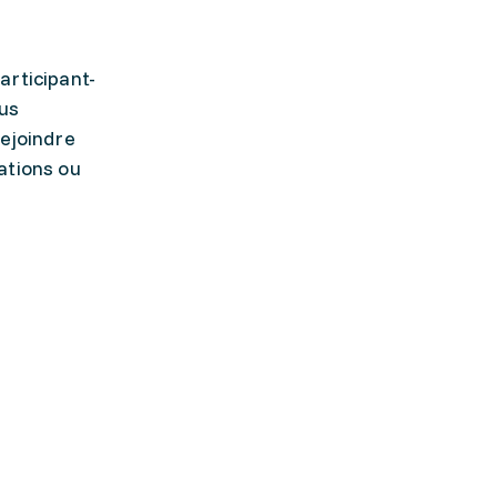
articipant-
lus
rejoindre
ations ou